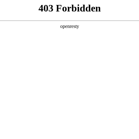
产品及服务
行业解决方案
合作伙伴
投资者关系
记问学
智算基础设施
算力调度加速
智算